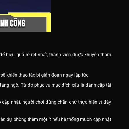
để hiệu quả rõ rệt nhất, thành viên được khuyên tham
sẽ khiến thao tác bị gián đoạn ngay lập tức.
t đáng ngờ. Từ đó phục vụ mục đích xấu là đánh cắp tài
o cập nhật, người chơi đừng chần chừ thực hiện vì đây
g nên dự phòng thêm một ít nếu hệ thống muốn cập nhật