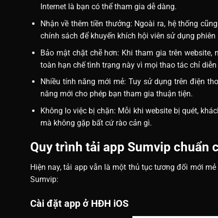
Internet là bạn có thể tham gia dễ dàng.
Nhận về thêm tiền thưởng: Ngoài ra, hệ thống cũn
chính sách để khuyến khích hội viên sử dụng phiên
Bảo mật chặt chẽ hơn: Khi tham gia trên website,
toàn hạn chế tình trạng này vì mọi thao tác chỉ diễn 
Nhiều tính năng mới mẻ: Tuy sử dụng trên điện tho
năng mới cho phép bạn tham gia thuận tiện.
Không lo việc bị chặn: Mỗi khi website bị quét, khá
mà không gặp bất cứ rào cản gì.
Quy trình tải app Sumvip chuẩn
Hiện nay, tải app vẫn là một thủ tục tương đối mới mẻ 
Sumvip:
Cài đặt app ở HĐH iOS