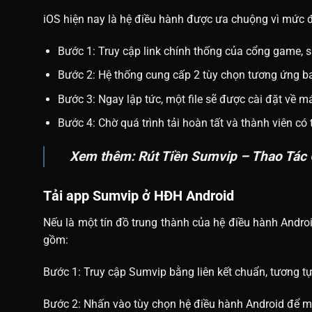
iOS hiện nay là hệ điều hành được ưa chuộng vì mức độ
Bước 1: Truy cập link chính thống của cổng game, s
Bước 2: Hệ thống cung cấp 2 tùy chọn tương ứng b
Bước 3: Ngay lập tức, một file sẽ được cài đặt về máy
Bước 4: Chờ quá trình tải hoàn tất và thành viên c
Xem thêm:
Rút Tiền Sumvip – Thao Tá
Tải app Sumvip ở HĐH Android
Nếu là một tín đồ trung thành của hệ điều hành Andro
gồm:
Bước 1: Truy cập Sumvip bằng liên kết chuẩn, tương tự
Bước 2: Nhấn vào tùy chọn hệ điều hành Android để m