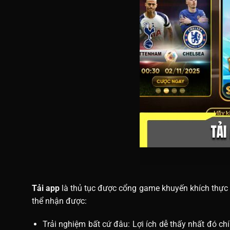
Tải app
là thủ tục được cổng game khuyến khích thực h
thể nhận được:
Trải nghiệm bất cứ đâu: Lợi ích dễ thấy nhất đó ch