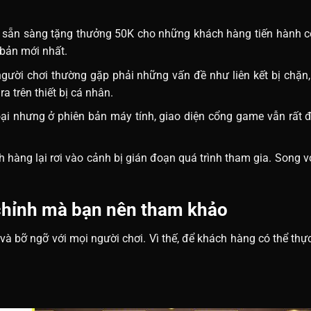
g sẵn sàng tặng thưởng 50K cho những khách hàng tiến hành c
 bản mới nhất.
 người chơi thường gặp phải những vấn đề như liên kết bị ch
ra trên thiết bị cá nhân.
ại nhưng ở phiên bản máy tính, giao diện cổng game vẫn rất đầ
ch hàng lại rơi vào cảnh bị gián đoạn quá trình tham gia. Song
 chỉnh mà bạn nên tham khảo
và bỡ ngỡ với mọi người chơi. Vì thế, để khách hàng có thể thự