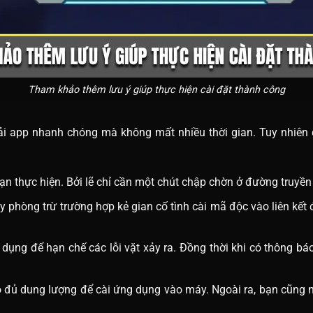
Tham khảo thêm lưu ý giúp thực hiện cài đặt thành công
 tải app nhanh chóng mà không mất nhiều thời gian. Tuy nhiên 
ạn thực hiện. Bởi lẽ chỉ cần một chút chập chờn ở đường truyền 
này phòng trừ trường hợp kẻ gian cố tình cài mã độc vào liên kế
dụng để hạn chế các lỗi vặt xảy ra. Đồng thời khi có thông bá
 có đủ dung lượng để cài ứng dụng vào máy. Ngoài ra, bạn cũn