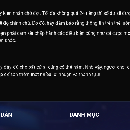
y kiên nhẫn chờ đợi. Tối đa không quá 24 tiếng thì số dư sẽ đư
ề độ chính chủ. Do đó, hãy đảm bảo rằng thông tin trên thẻ luôn
ạn phải cam kết chấp hành các điều kiện cũng như cá cược một 
êm khắc.
 đầy đủ cho bất cứ ai cũng có thể nắm. Nhờ vậy, người chơi
ip
để săn thêm thật nhiều lợi nhuận và thành tựu!
 DẪN
DANH MỤC