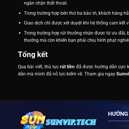
ngăn chặn thất thoát.
Trong trường hợp bên thứ ba bảo trì, khách hàng hã
Giao dịch chỉ được xét duyệt khi hệ thống cam kết v
Trong trường hợp rút thưởng nhận được từ ưu đãi, b
thưởng mà còn khiến bạn phải chịu hình phạt nghi
Tổng kết
Qua bài viết, thủ tục
rút tiền
đã được hướng dẫn cực kỳ
dẫn mà mình đã nỗ lực kiếm về. Tham gia ngay
Sumv
HƯỚNG