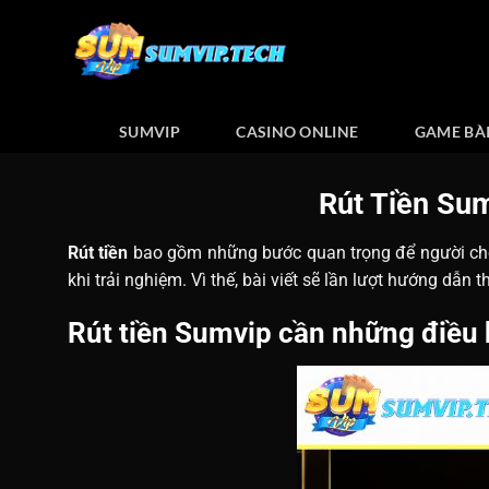
Chuyển
đến
nội
dung
SUMVIP
CASINO ONLINE
GAME BÀ
Rút Tiền Su
Rút tiền
bao gồm những bước quan trọng để người chơ
khi trải nghiệm. Vì thế, bài viết sẽ lần lượt hướng dẫn
Rút tiền Sumvip cần những điều 