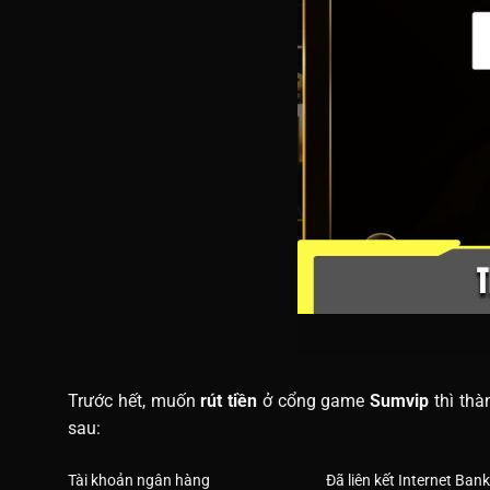
Trước hết, muốn
rút tiền
ở cổng game
Sumvip
thì thà
sau:
Tài khoản ngân hàng
Đã liên kết Internet Ban