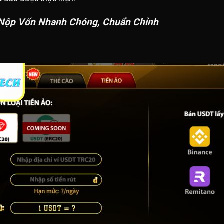
 Nộp Vốn Nhanh Chóng, Chuẩn Chỉnh