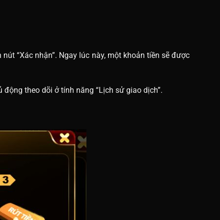
n nút “Xác nhận”. Ngay lúc này, một khoản tiền sẽ được
 động theo dõi ở tính năng “Lịch sử giao dịch”.