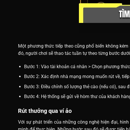
Một phương thức tiếp theo cũng phổ biến không kém đ
đó, người chơi sẽ thao tác tuần tự theo từng bước dưới
Bước 1: Vào tài khoản cá nhân > Chọn phương thức
Bước 2: Xác định nhà mạng mong muốn rút về, tiếp 
Bước 3: Điều chỉnh số lượng thẻ cào (nếu có), sau đ
Bước 4: Hệ thống sẽ gửi về hòm thư của khách hàng 
Rút thưởng qua ví ảo
Với sự phát triển của những công nghệ hiện đại, hình
mình để thực hiện. Những bước sau đó sẽ được tiến h