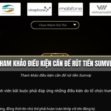
Tham khảo điều kiện cần để rút tiền Sumvip
nh viên bắt buộc phải đáp ứng những điều kiện do tổ chức tru
king, đồng thời tên chủ thẻ phải hoàn toàn khớp với tên đăng ký.