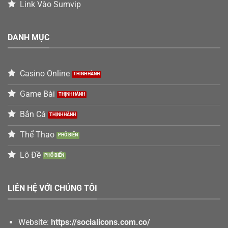
Link Vào Sumvip
DANH MỤC
Casino Online
Game Bài
Bắn Cá
Thể Thao
Lô Đề
LIÊN HỆ VỚI CHÚNG TÔI
Website:
https://socialicons.com.co/