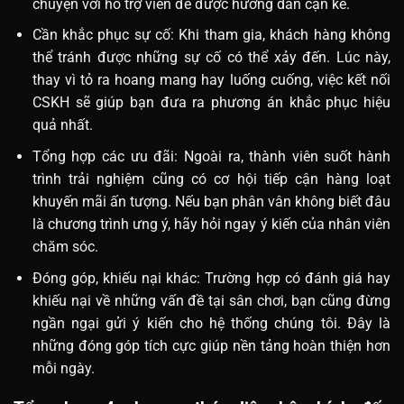
chuyện với hỗ trợ viên để được hướng dẫn cặn kẽ.
Cần khắc phục sự cố: Khi tham gia, khách hàng không
thể tránh được những sự cố có thể xảy đến. Lúc này,
thay vì tỏ ra hoang mang hay luống cuống, việc kết nối
CSKH sẽ giúp bạn đưa ra phương án khắc phục hiệu
quả nhất.
Tổng hợp các ưu đãi: Ngoài ra, thành viên suốt hành
trình trải nghiệm cũng có cơ hội tiếp cận hàng loạt
khuyến mãi ấn tượng. Nếu bạn phân vân không biết đâu
là chương trình ưng ý, hãy hỏi ngay ý kiến của nhân viên
chăm sóc.
Đóng góp, khiếu nại khác: Trường hợp có đánh giá hay
khiếu nại về những vấn đề tại sân chơi, bạn cũng đừng
ngần ngại gửi ý kiến cho hệ thống chúng tôi. Đây là
những đóng góp tích cực giúp nền tảng hoàn thiện hơn
mỗi ngày.