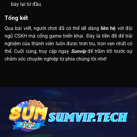
bày lại từ đầu.
Tổng kết
Qua bài viết, người chơi đã có thể dễ dàng
liên hệ
với đội
ngũ CSKH mà cổng game triển khai. Đây là tiền đề để trải
nghiệm của thành viên luôn được trơn tru, trọn vẹn nhất có
thể. Cuối cùng, truy cập ngay
Sunvip
để trầm trồ trước sự
chăm sóc chuyên nghiệp từ phía chúng tôi nhé!