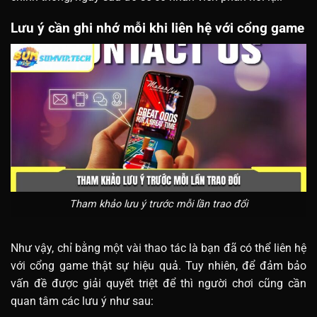
Lưu ý cần ghi nhớ mỗi khi liên hệ với cổng game
Tham khảo lưu ý trước mỗi lần trao đổi
Như vậy, chỉ bằng một vài thao tác là bạn đã có thể liên hệ
với cổng game thật sự hiệu quả. Tuy nhiên, để đảm bảo
vấn đề được giải quyết triệt để thì người chơi cũng cần
quan tâm các lưu ý như sau: