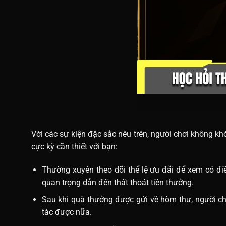
Với các sự kiện đặc sắc nêu trên, người chơi không k
cực kỳ cần thiết với bạn:
Thường xuyên theo dõi thể lệ ưu đãi để xem có điề
quan trọng dẫn đến thất thoát tiền thưởng.
Sau khi quà thưởng được gửi về hòm thư, người chơ
tác được nữa.