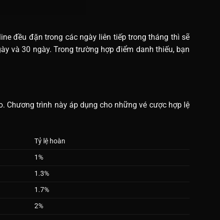
ne đều đặn trong các ngày liên tiếp trong tháng thì sẽ
ngày và 30 ngày. Trong trường hợp điểm danh thiếu, bạn
o. Chương trình này áp dụng cho những vé cược hợp lệ
Tỷ lệ hoàn
1%
1.3%
1.7%
2%