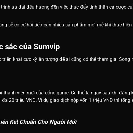
g trình ưu đãi đều hướng đến việc thúc đẩy tinh thần cá cược 
ng sẽ có cơ hội tiếp cận nhiều sản phẩm mới mẻ khi thực hiện
c sắc của Sumvip
riển khai cực kỳ ấn tượng để ai cũng có thể tham gia. Song n
ọi thành viên mới của cổng game. Cụ thể là ngay sau khi đăng k
i đa 20 triệu VNĐ. Ví dụ giao dịch nộp vốn 1 triệu VNĐ thì tổn
Liên Kết Chuẩn Cho Người Mới