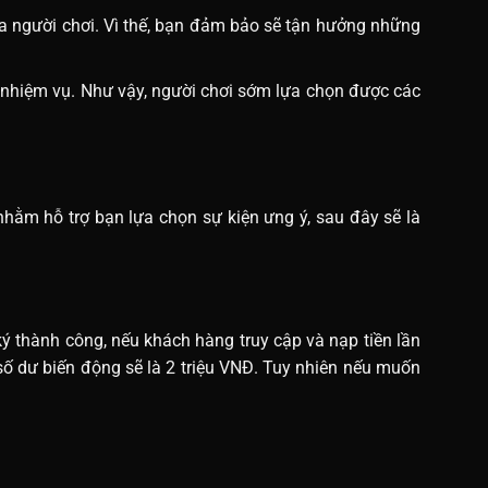
của người chơi. Vì thế, bạn đảm bảo sẽ tận hưởng những
 nhiệm vụ. Như vậy, người chơi sớm lựa chọn được các
hằm hỗ trợ bạn lựa chọn sự kiện ưng ý, sau đây sẽ là
ý thành công, nếu khách hàng truy cập và nạp tiền lần
g số dư biến động sẽ là 2 triệu VNĐ. Tuy nhiên nếu muốn