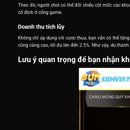
Theo đó, người chơi có thể đối chiếu cột mốc các kh
cố định ở cổng game.
Doanh thu tích lũy
Không chỉ áp dụng với cược thua, bạn vẫn có thể tăng
cũng càng cao, tối đa lên đến 2.5%. Như vậy, dù thành
Lưu ý quan trọng để bạn nhận k