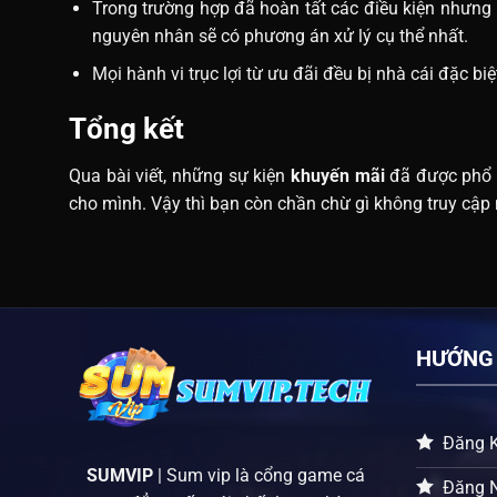
Trong trường hợp đã hoàn tất các điều kiện nhưng 
nguyên nhân sẽ có phương án xử lý cụ thể nhất.
Mọi hành vi trục lợi từ ưu đãi đều bị nhà cái đặc b
Tổng kết
Qua bài viết, những sự kiện
khuyến mãi
đã được phổ b
cho mình. Vậy thì bạn còn chần chừ gì không truy cậ
HƯỚNG
Đăng 
SUMVIP
| Sum vip là cổng game cá
Đăng 