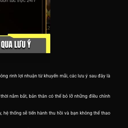
ng rinh lợi nhuận từ khuyến mãi, các lưu ý sau đây là
 thời nắm bắt, bản thân có thể bỏ lỡ những điều chỉnh
, hệ thống sẽ tiến hành thu hồi và bạn không thể thao