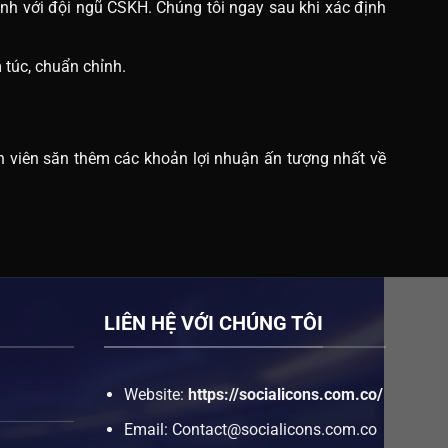
ình với đội ngũ CSKH. Chúng tôi ngay sau khi xác định
 túc, chuẩn chỉnh.
 viên săn thêm các khoản lợi nhuận ấn tượng nhất về
LIÊN HỆ VỚI CHÚNG TÔI
Website:
https://socialicons.com.co/
Email:
Contact@socialicons.com.co