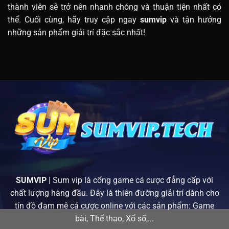
thành viên sẽ trở nên nhanh chóng và thuận tiện nhất có
thể. Cuối cùng, hãy truy cập ngay
sumvip
và tận hưởng
những sản phẩm giải trí đặc sắc nhất!
SUMVIP
| Sum vip là cổng game cá cược đẳng cấp với
chất lượng hàng đầu. Đây là thiên đường giải trí dành cho
tín đồ đam mê cá cược online với các sản phẩm: Game
bài, Thể thao, Xổ số,...