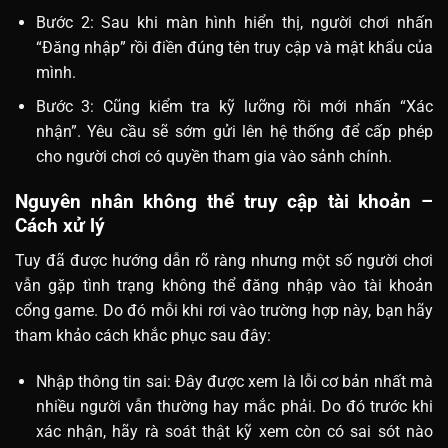
Bước 2: Sau khi màn hình hiển thị, người chơi nhấn
“Đăng nhập” rồi điền đúng tên truy cập và mật khẩu của
mình.
Bước 3: Cũng kiểm tra kỹ lưỡng rồi mới nhấn “Xác
nhận”. Yêu cầu sẽ sớm gửi lên hệ thống để cấp phép
cho người chơi có quyền tham gia vào sảnh chính.
Nguyên nhân không thể truy cập tài khoản –
Cách xử lý
Tuy đã được hướng dẫn rõ ràng nhưng một số người chơi
vẫn gặp tình trạng không thể đăng nhập vào tài khoản
cổng game. Do đó mỗi khi rơi vào trường hợp này, bạn hãy
tham khảo cách khắc phục sau đây:
Nhập thông tin sai: Đây được xem là lỗi cơ bản nhất mà
nhiều người vẫn thường hay mắc phải. Do đó trước khi
xác nhận, hãy rà soát thật kỹ xem còn có sai sót nào