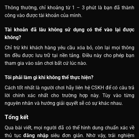
Thông thường, chỉ khoảng từ 1 – 3 phút là bạn đã thành
công vào được tài khoản của mình.
Tài khoản đã lâu không sử dụng có thể vào lại được
không?
Chỉ trừ khi khách hàng yêu cầu xóa bỏ, còn lại mọi thông
tin đều được lưu trữ tại nền tảng. Điều này cho phép bạn
tham gia vào sân chơi bất cứ lúc nào.
Tôi phải làm gì khi không thể thực hiện?
Cách tốt nhất là người chơi hãy liên hệ CSKH để có câu trả
lời chính xác nhất cho trường hợp này. Tùy vào từng
nguyên nhân và hướng giải quyết sẽ có sự khác nhau.
Tổng kết
Qua bài viết, mọi người đã có thể hình dung chuẩn xác về
thủ tục
đăng nhập
siêu đơn giản. Nhờ vậy, trải nghiệm