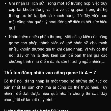
Ghi nhận lại lịch sử: Trong một số trường hợp, việc truy
cập tài khoản đóng vai trò vô cùng quan trọng để hệ
thống lưu trữ lại lịch sử khách hàng. Từ đây, việc bảo
mật cũng như quản lý hoạt động sẽ diễn ra hết sức hiệu
quả.
Nhận thêm nhiều phần thưởng: Một số sự kiện của cổng
game cho phép thành viên có thể nhận về cho mình
nhiều khoản thưởng giá trị khi đăng nhập. Vì vậy có thể
nói, đây chính là điều kiện cần để bạn tham gia các
chương trình như điểm danh, săn thưởng ngẫu nhiên,…
Thủ tục đăng nhập vào cổng game từ A – Z
Có thể nói, đăng nhập là một trong số những thủ tục cơ
bản nhất tại sân chơi mà ai cũng có thể thực hiện. Tuy
nhiên, để đạt được hiệu quả nhanh chóng thì sau đây
chúng tôi sẽ làm rõ quy trình: