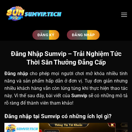
Chuyển
đến
nội
dung
ĐĂNG KÝ
ĐĂNG NHẬP
Đăng Nhập Sumvip – Trải Nghiệm Tức
Thời Săn Thưởng Đẳng Cấp
Đăng nhập
cho phép mọi người chơi mở khóa nhiều tính
năng và sản phẩm hấp dẫn ở đơn vị. Tuy đơn giản nhưng
nhiều khách hàng vẫn còn lúng túng khi thực hiện thao tác
này. Vì thế sau đây, bài viết của
Sumvip
sẽ có những mô tả
rõ ràng để thành viên tham khảo!
Đăng nhập tại Sumvip có những ích lợi gì?