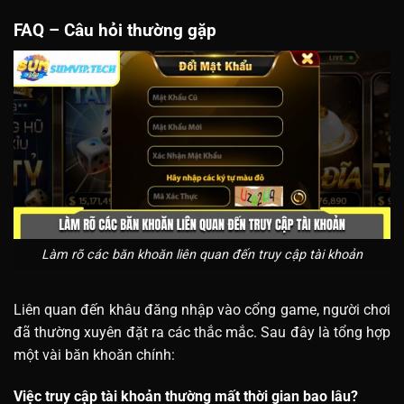
FAQ – Câu hỏi thường gặp
Làm rõ các băn khoăn liên quan đến truy cập tài khoản
Liên quan đến khâu đăng nhập vào cổng game, người chơi
đã thường xuyên đặt ra các thắc mắc. Sau đây là tổng hợp
một vài băn khoăn chính:
Việc truy cập tài khoản thường mất thời gian bao lâu?