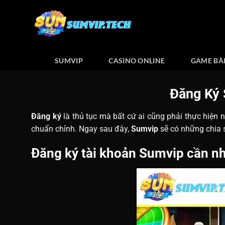
Chuyển
đến
nội
dung
SUMVIP
CASINO ONLINE
GAME BÀ
Đăng Ký 
Đăng ký
là thủ tục mà bất cứ ai cũng phải thực hiện 
chuẩn chỉnh. Ngay sau đây,
Sumvip
sẽ có những chia s
Đăng ký tài khoản Sumvip cần nh