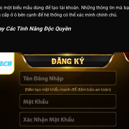
 thị một biểu mẫu dùng để tạo tài khoản. Những thông tin mà 
ấp ở ô bên cạnh để hệ thống có thể xác minh chính chủ.
ay Các Tính Năng Độc Quyền