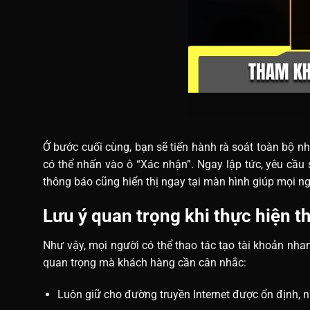
Ở bước cuối cùng, bạn sẽ tiến hành rà soát toàn bộ n
có thể nhấn vào ô “Xác nhận”. Ngay lập tức, yêu cầu
thông báo cũng hiển thị ngay tại màn hình giúp mọi ng
Lưu ý quan trọng khi thực hiện th
Như vậy, mọi người có thể thao tác tạo tài khoản nh
quan trọng mà khách hàng cần cân nhắc:
Luôn giữ cho đường truyền Internet được ổn định, n