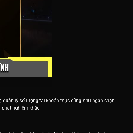
g quản lý số lượng tài khoản thực cũng như ngăn chặn
xử phạt nghiêm khắc.