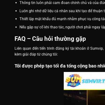
Thông tin luôn phải cam đoan chính chủ và của đúng
Luôn ghi nhớ dữ liệu cá nhân sau khi tạo để thuận 
Thiết lập mật khẩu đủ mạnh nhằm phục vụ công tác 
Nếu gặp sự cố khi thao tác, người chơi phải ngay lậ
FAQ – Câu hỏi thường gặp
Liên quan đến tiến trình đăng ký tài khoản ở Sumvip
kèm giải đáp từ chúng tôi:
Tôi được phép tạo tối đa tổng cộng bao nhi