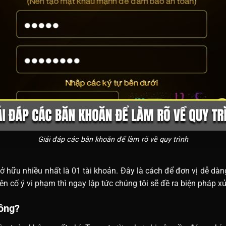
Giải đáp các băn khoăn để làm rõ về quy trình
 hữu nhiều nhất là 01 tài khoản. Đây là cách để đơn vị dễ dàn
viên cố ý vi phạm thì ngay lập tức chúng tôi sẽ đề ra biện pháp 
hông?